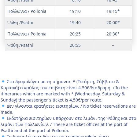
Πολλώνια / Pollonia
19:10
19:15*
Ψάθη /Psathi
19:40
20:00*
Πολλώνια / Pollonia
20:25
20:30*
Ψάθη /Psathi
20:55
–
Στα δρομολόγια με τη σήμανση * (Τετάρτη, Σάββατο &
Κυριακή) ο ναύλος του επιβάτη είναι 4,50€/διαδρομή. / In the
itineraries which are marked with * (Wednesday, Saturday &
Sunday) the passenger's ticket is 4,50€/per route.
Δεν γίνονται κρατήσεις εισιτηρίων. / No ticket reservations are
made.
Εκδοτήρια εισιτηρίων υπάρχουν στο λιμάνι της Ψάθης και στο
λιμάνι των Πολλωνίων. / There are ticket offices at the port of
Psathi and at the port of Pollonia.
Τα δρομολόγια ενδέχεται να τροποποιηθούν άνευ