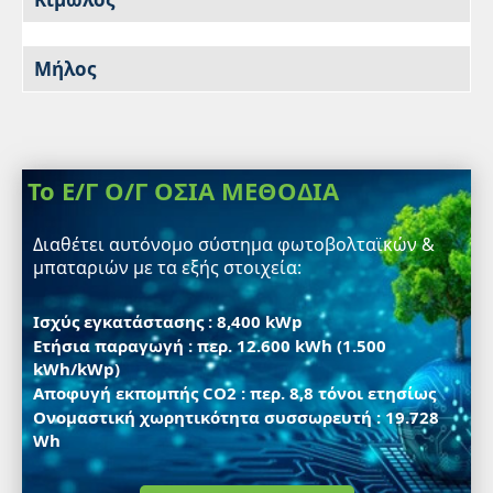
Μήλος
Το Ε/Γ Ο/Γ ΟΣΙΑ ΜΕΘΟΔΙΑ
Διαθέτει αυτόνομο σύστημα φωτοβολταϊκών &
μπαταριών με τα εξής στοιχεία:
Ισχύς εγκατάστασης : 8,400 kWp
Ετήσια παραγωγή : περ. 12.600 kWh (1.500
kWh/kWp)
Αποφυγή εκπομπής CO2 : περ. 8,8 τόνοι ετησίως
Ονομαστική χωρητικότητα συσσωρευτή : 19.728
Wh